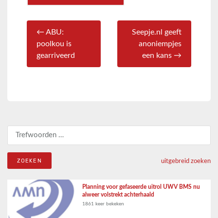
← ABU:
Seepje.nl geeft
poolkou is
anoniempjes
gearriveerd
een kans →
Zoeken naar:
uitgebreid zoeken
Planning voor gefaseerde uitrol UWV BMS nu
alweer volstrekt achterhaald
1861 keer bekeken