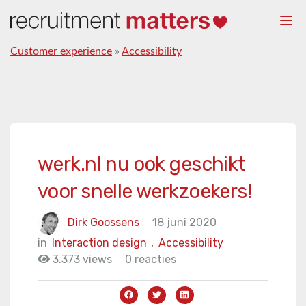
Togg
navi
Customer experience
»
Accessibility
werk.nl nu ook geschikt
voor snelle werkzoekers!
Dirk Goossens
18 juni 2020
in
Interaction design
,
Accessibility
3.373 views
0 reacties