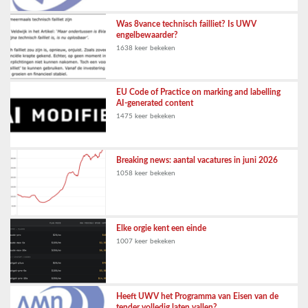
Was 8vance technisch failliet? Is UWV
engelbewaarder?
1638 keer bekeken
EU Code of Practice on marking and labelling
AI-generated content
1475 keer bekeken
Breaking news: aantal vacatures in juni 2026
1058 keer bekeken
Elke orgie kent een einde
1007 keer bekeken
Heeft UWV het Programma van Eisen van de
tender volledig laten vallen?