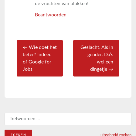
de vruchten van plukken!
Beantwoorden
← Wie doet het
Geslacht. Als in
beter? Indeed
gender. Da’s
of Google for
wel een
Jobs
dingetje →
Zoeken naar:
uitgebreid zoeken