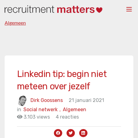
Togg
navi
Algemeen
Linkedin tip: begin niet
meteen over jezelf
Dirk Goossens
21 januari 2021
in
Social netwerk
,
Algemeen
3.103 views
4 reacties