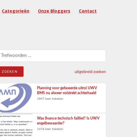
Categorieën
Onze Bloggers
Contact
eken naar:
uitgebreid zoeken
Planning voor gefaseerde uitrol UWV
BMS nu alweer volstrekt achterhaald
1847 keer bekeken
Was 8vance technisch failliet? Is UWV
engelbewaarder?
1618 keer bekeken