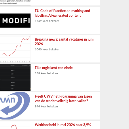
EU Code of Practice on marking and
labelling AI-generated content
1469 keer bekeken
Breaking news: aantal vacatures in juni
2026
1040 keer bekeken
Elke orgie kent een einde
988 keer bekeken
Heeft UWV het Programma van Eisen
van de tender volledig laten vallen?
844 keer bekeken
Werkloosheid in mei 2026 naar 3,9%