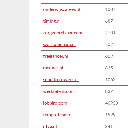
onderwijscareer.nl
1004
timing.nl
687
zorgvoorelkaar.com
2101
wolframchain.nl
707
freelancer.nl
619
mednet.nl
825
scholierenwerk.nl
1062
werktalent.com
837
jobbird.com
46903
tempo-team.nl
1529
ntvg.nl
841