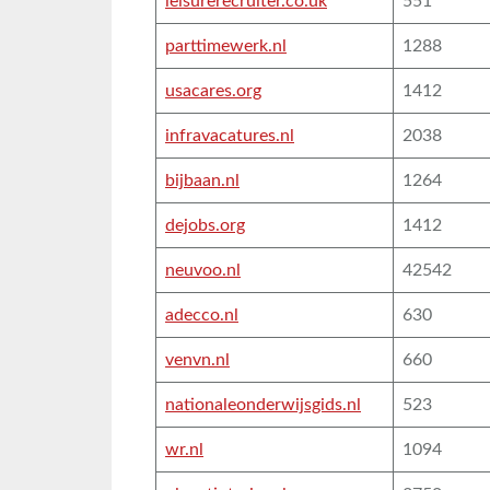
leisurerecruiter.co.uk
551
parttimewerk.nl
1288
usacares.org
1412
infravacatures.nl
2038
bijbaan.nl
1264
dejobs.org
1412
neuvoo.nl
42542
adecco.nl
630
venvn.nl
660
nationaleonderwijsgids.nl
523
wr.nl
1094