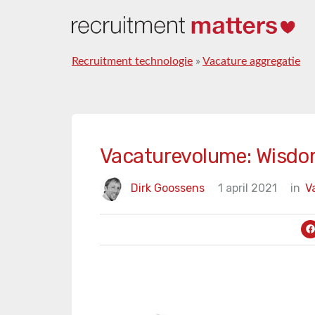
Recruitment technologie
»
Vacature aggregatie
Vacaturevolume: Wisdo
Dirk Goossens
1 april 2021
in
V