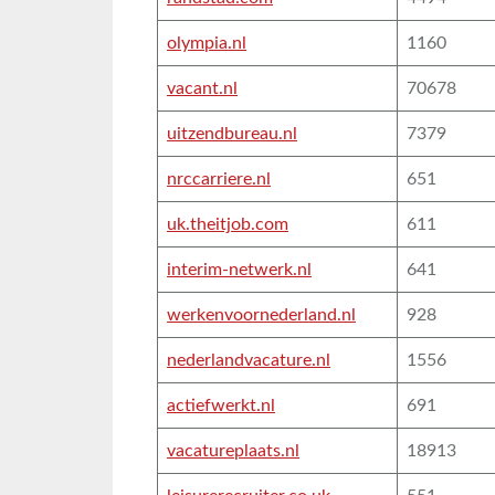
olympia.nl
1160
vacant.nl
70678
uitzendbureau.nl
7379
nrccarriere.nl
651
uk.theitjob.com
611
interim-netwerk.nl
641
werkenvoornederland.nl
928
nederlandvacature.nl
1556
actiefwerkt.nl
691
vacatureplaats.nl
18913