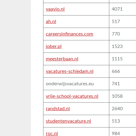
vaavio.nl
4071
ah.nl
517
careersinfinances.com
770
jober.pl
1523
meesterbaan.nl
1115
vacatures-schiedam.nl
666
onderwijsvacatures.eu
741
vrije-school-vacatures.nl
1058
randstad.nl
2640
studentenvacature.nl
513
roc.nl
984