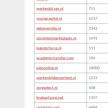
werkenbij.sgs.nl
711
youngcapital.nl
1237
debanensite.nl
2342
docentenmarktplaats.nl
1691
logisticforce.nl
551
academictransfer.com
594
jobsonline.nl
18000
werkenbijdeoverheid.nl
1223
zorgselect.nl
608
brabantzorg.net
1107
randstad.com
4494