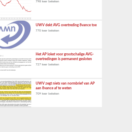
798 keer bekeken
UWV dekt AVG overtreding 8vance toe
770 keer bekeken
Het AP loket voor grootschalige AVG-
overtredingen is permanent gesloten
727 keer bekeken
UWV zegt niets van normbrief van AP
aan 8vance af te weten
709 keer bekeken