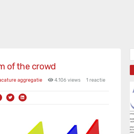
Zo
m of the crowd
acature aggregatie
4.106 views
1 reactie