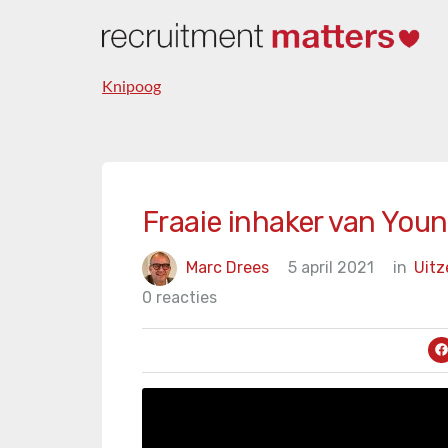
Knipoog
Fraaie inhaker van Youn
Marc Drees
5 april 2021
in
Uit
0 reacties