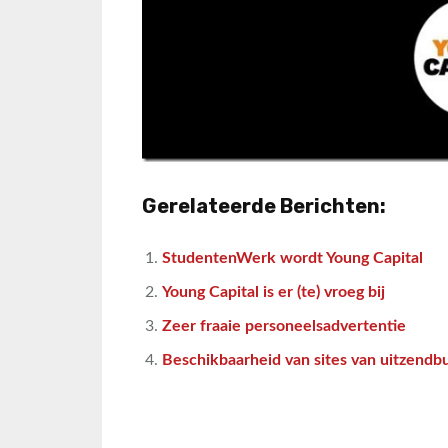
Gerelateerde Berichten:
StudentenWerk wordt Young Capital
Young Capital is er (te) vroeg bij
Zeer fraaie personeelsadvertentie
Beschikbaarheid van sites van uitzendb