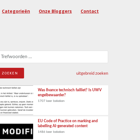
Categorieën
Onze Bloggers
Contact
eken naar:
uitgebreid zoeken
Was 8vance technisch failliet? Is UWV
engelbewaarder?
1707 keer bekeken
EU Code of Practice on marking and
labelling AI-generated content
1486 keer bekeken