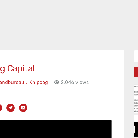
Zo
g Capital
zendbureau
,
Knipoog
2.046 views