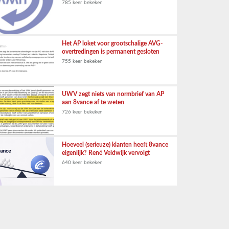
785 keer bekeken
Het AP loket voor grootschalige AVG-
overtredingen is permanent gesloten
755 keer bekeken
UWV zegt niets van normbrief van AP
aan 8vance af te weten
726 keer bekeken
Hoeveel (serieuze) klanten heeft 8vance
eigenlijk? René Veldwijk vervolgt
640 keer bekeken