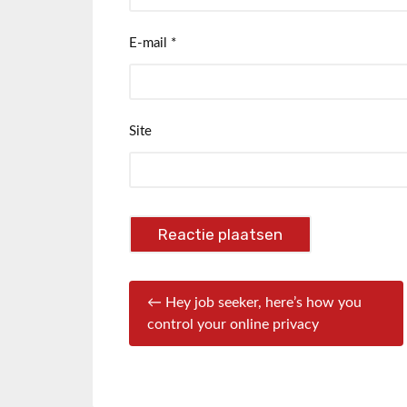
E-mail
*
Site
← Hey job seeker, here’s how you
control your online privacy