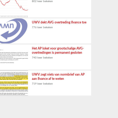
802 keer bekeken
UWV dekt AVG overtreding 8vance toe
776 keer bekeken
Het AP loket voor grootschalige AVG-
overtredingen is permanent gesloten
740 keer bekeken
UWV zegt niets van normbrief van AP
aan 8vance af te weten
719 keer bekeken