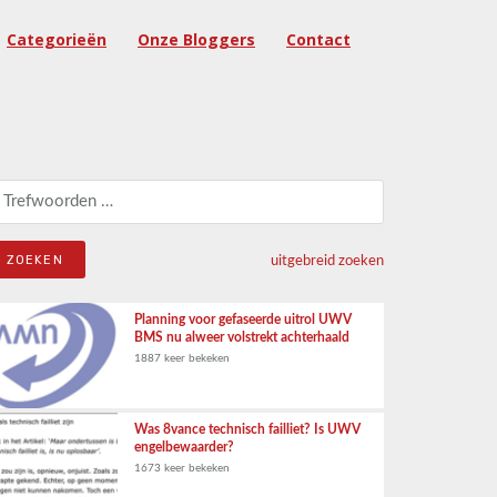
Categorieën
Onze Bloggers
Contact
eken naar:
uitgebreid zoeken
Planning voor gefaseerde uitrol UWV
BMS nu alweer volstrekt achterhaald
1887 keer bekeken
Was 8vance technisch failliet? Is UWV
engelbewaarder?
1673 keer bekeken