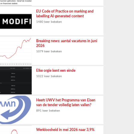
EU Code of Practice on marking and
labelling AI-generated content
1480 keer bekeken
Breaking news: aantal vacatures in juni
2026
1079 keer bekeken
Elke orgie kent een einde
1022 keer bekeken
Heeft UWV het Programma van Eisen
van de tender volledig laten vallen?
891 keer bekeken
Werkloosheid in mei 2026 naar 3,9%