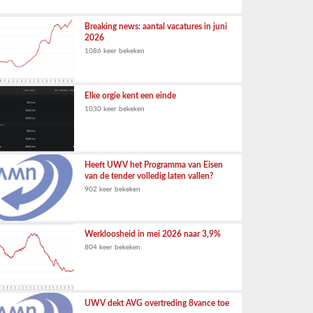
Breaking news: aantal vacatures in juni
2026
1086 keer bekeken
Elke orgie kent een einde
1030 keer bekeken
Heeft UWV het Programma van Eisen
van de tender volledig laten vallen?
902 keer bekeken
Werkloosheid in mei 2026 naar 3,9%
804 keer bekeken
UWV dekt AVG overtreding 8vance toe