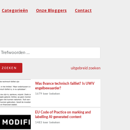
Categorieën
Onze Bloggers
Contact
eken naar:
uitgebreid zoeken
Was 8vance technisch failliet? Is UWV
engelbewaarder?
1679 keer bekeken
EU Code of Practice on marking and
labelling AI-generated content
1483 keer bekeken