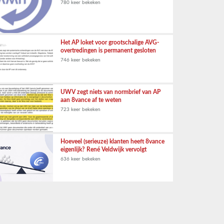
780 keer bekeken
Het AP loket voor grootschalige AVG-
overtredingen is permanent gesloten
746 keer bekeken
UWV zegt niets van normbrief van AP
aan 8vance af te weten
723 keer bekeken
Hoeveel (serieuze) klanten heeft 8vance
eigenlijk? René Veldwijk vervolgt
636 keer bekeken