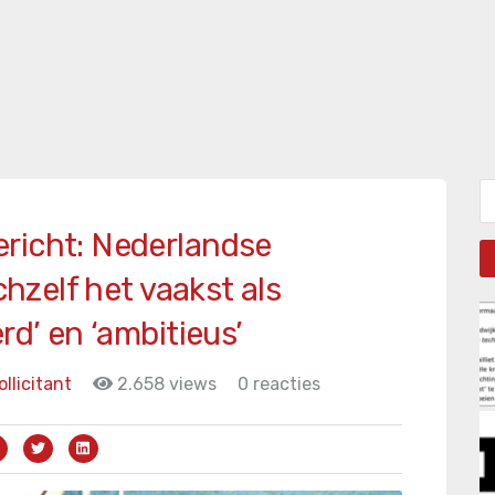
Zo
richt: Nederlandse
chzelf het vaakst als
rd’ en ‘ambitieus’
ollicitant
2.658 views
0 reacties