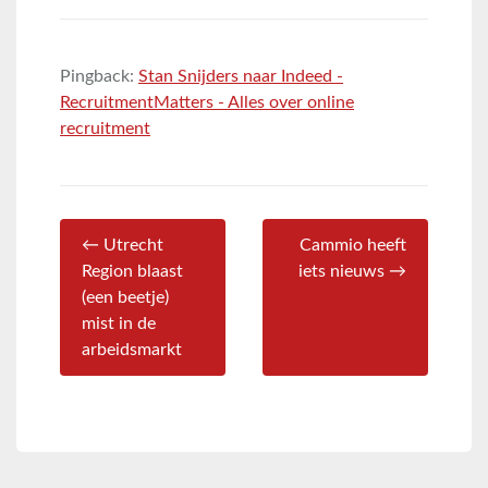
Pingback:
Stan Snijders naar Indeed -
RecruitmentMatters - Alles over online
recruitment
← Utrecht
Cammio heeft
Region blaast
iets nieuws →
(een beetje)
mist in de
arbeidsmarkt