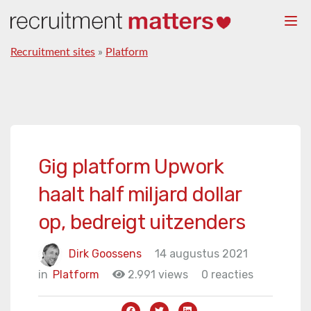
Togg
navi
Recruitment sites
»
Platform
Gig platform Upwork
haalt half miljard dollar
op, bedreigt uitzenders
Dirk Goossens
14 augustus 2021
in
Platform
2.991 views
0 reacties