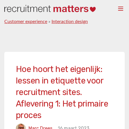
Togg
navi
Customer experience
»
Interaction design
Hoe hoort het eigenlijk:
lessen in etiquette voor
recruitment sites.
Aflevering 1: Het primaire
proces
Marc Drees
16 maart 2023