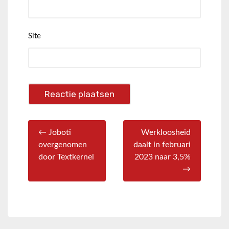
Site
← Joboti
Werkloosheid
overgenomen
daalt in februari
door Textkernel
2023 naar 3,5%
→