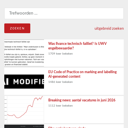
Zoeken naar:
uitgebreid zoeken
Was 8vance technisch failliet? Is UWV
engelbewaarder?
1709 keer bekeken
EU Code of Practice on marking and labelling
AI-generated content
1486 keer bekeken
Breaking news: aantal vacatures in juni 2026
1112 keer bekeken