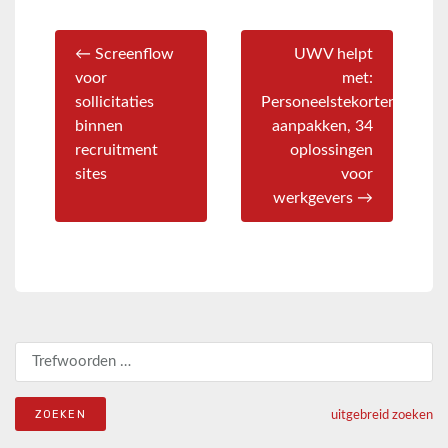
← Screenflow
UWV helpt
voor
met:
sollicitaties
Personeelstekorten
binnen
aanpakken, 34
recruitment
oplossingen
sites
voor
werkgevers →
Zoeken naar:
uitgebreid zoeken