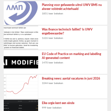
Planning voor gefaseerde uitrol UWV BMS nu
alweer volstrekt achterhaald
1851 keer bekeken
Was 8vance technisch failliet? Is UWV
engelbewaarder?
1626 keer bekeken
EU Code of Practice on marking and labelling
AI-generated content
1470 keer bekeken
Breaking news: aantal vacatures in juni 2026
1044 keer bekeken
Elke orgie kent een einde
999 keer bekeken