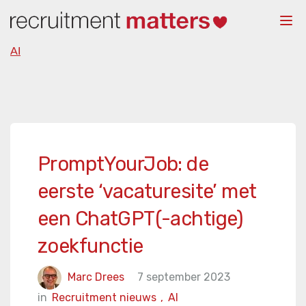
Togg
navi
AI
PromptYourJob: de
eerste ‘vacaturesite’ met
een ChatGPT(-achtige)
zoekfunctie
Marc Drees
7 september 2023
in
Recruitment nieuws
,
AI