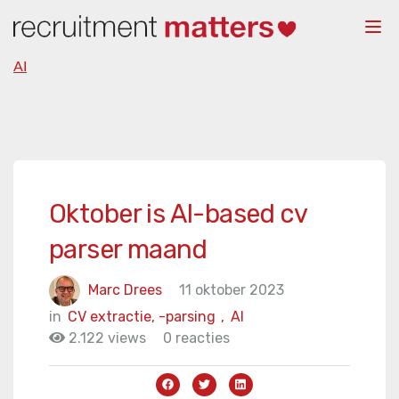
Togg
navi
AI
Oktober is AI-based cv
parser maand
Marc Drees
11 oktober 2023
in
CV extractie, -parsing
,
AI
2.122 views
0 reacties