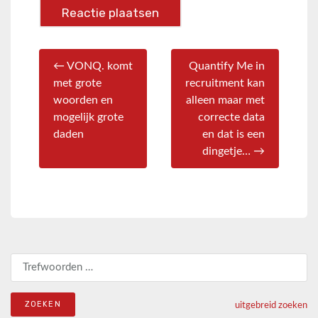
← VONQ. komt
Quantify Me in
met grote
recruitment kan
woorden en
alleen maar met
mogelijk grote
correcte data
daden
en dat is een
dingetje… →
Zoeken naar:
uitgebreid zoeken