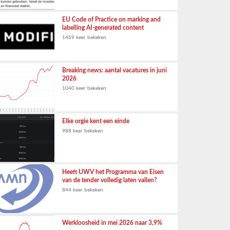
EU Code of Practice on marking and
labelling AI-generated content
1469 keer bekeken
Breaking news: aantal vacatures in juni
2026
1040 keer bekeken
Elke orgie kent een einde
988 keer bekeken
Heeft UWV het Programma van Eisen
van de tender volledig laten vallen?
844 keer bekeken
Werkloosheid in mei 2026 naar 3,9%