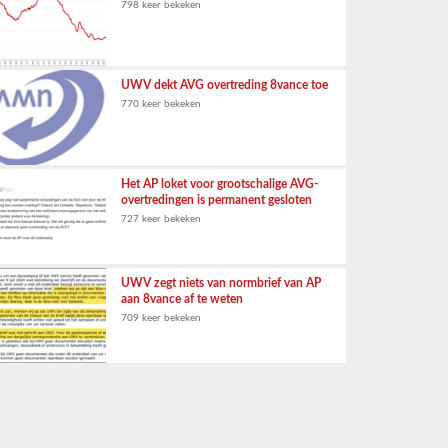
798 keer bekeken
UWV dekt AVG overtreding 8vance toe
770 keer bekeken
Het AP loket voor grootschalige AVG-
overtredingen is permanent gesloten
727 keer bekeken
UWV zegt niets van normbrief van AP
aan 8vance af te weten
709 keer bekeken