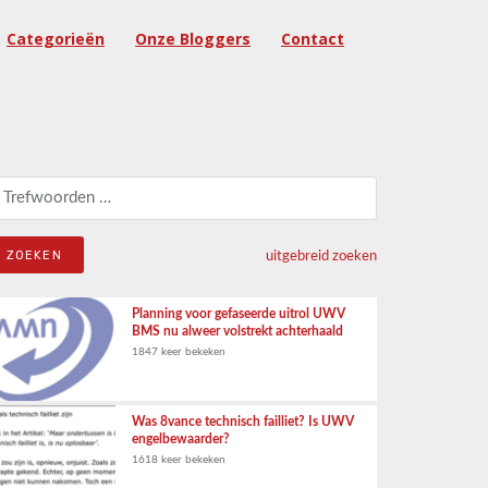
Categorieën
Onze Bloggers
Contact
eken naar:
uitgebreid zoeken
Planning voor gefaseerde uitrol UWV
BMS nu alweer volstrekt achterhaald
1847 keer bekeken
Was 8vance technisch failliet? Is UWV
engelbewaarder?
1618 keer bekeken