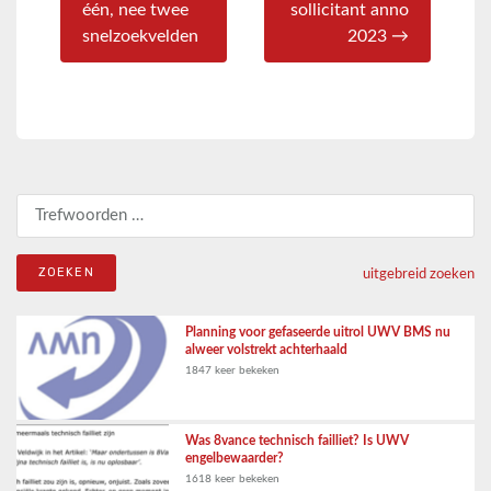
één, nee twee
sollicitant anno
snelzoekvelden
2023 →
Zoeken naar:
uitgebreid zoeken
Planning voor gefaseerde uitrol UWV BMS nu
alweer volstrekt achterhaald
1847 keer bekeken
Was 8vance technisch failliet? Is UWV
engelbewaarder?
1618 keer bekeken