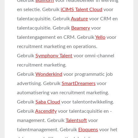
Gebruik
Bullhorn
voor relatiebeheer in werving
en selectie. Gebruik
iCIMS Talent Cloud
voor
talentacquisitie. Gebruik
Avature
voor CRM en
talentacquisitie. Gebruik
Beamery
voor
talentengagement en CRM. Gebruik
Yello
voor
recruitment marketing en operations.
Gebruik
Symphony Talent
voor omni-channel
recruitment marketing.
Gebruik
Wonderkind
voor programmatic job
advertising. Gebruik
SmartDreamers
voor
automatisering van recruitment marketing.
Gebruik
Saba Cloud
voor talentontwikkeling.
Gebruik
Ascendify
voor talentacquisitie en -
management. Gebruik
Talentsoft
voor
talentmanagement. Gebruik
Eloquens
voor het