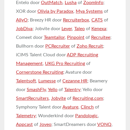
Entelo door
OutMatch
,
Lusha
of
ZoomInfo
;
XOR door
Olivia by Paradox
,
Mya Systems
of
AllyO
; Breezy HR door
Recruiterbox
,
CATS
of
JobDiva
; Jobvite door
Lever
,
Taleo
of
Kenexa
;
Comeet door
Teamtailor
,
Pinpoint
of
Recruitee
;
Bullhorn door
PCRecruiter
of
Zoho Recruit
;
iCIMS Talent Cloud door
ADP Recruiting
Management
,
UKG Pro Recruiting
of
Cornerstone Recruiting
; Avature door
Talentsoft
,
Lumesse
of
Cezanne HR
; Beamery
door
SmashFly
,
Yello
of
Talentry
; Yello door
SmartRecruiters
,
Jobvite
of
Recruiting.com
;
Symphony Talent door
Avature
,
Clinch
of
Talemetry
; Wonderkind door
Pandologic
,
Appcast
of
Joveo
; SmartDreamers door
VONQ
,