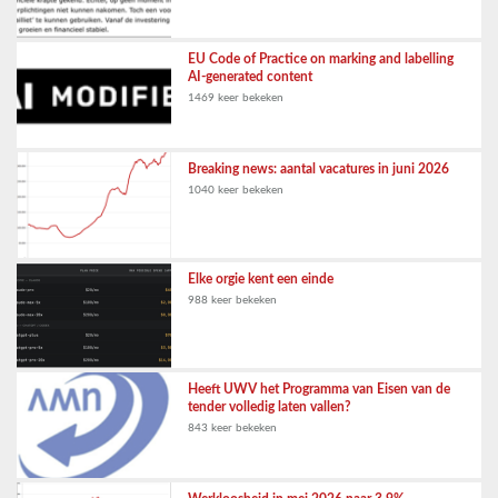
EU Code of Practice on marking and labelling
AI-generated content
1469 keer bekeken
Breaking news: aantal vacatures in juni 2026
1040 keer bekeken
Elke orgie kent een einde
988 keer bekeken
Heeft UWV het Programma van Eisen van de
tender volledig laten vallen?
843 keer bekeken