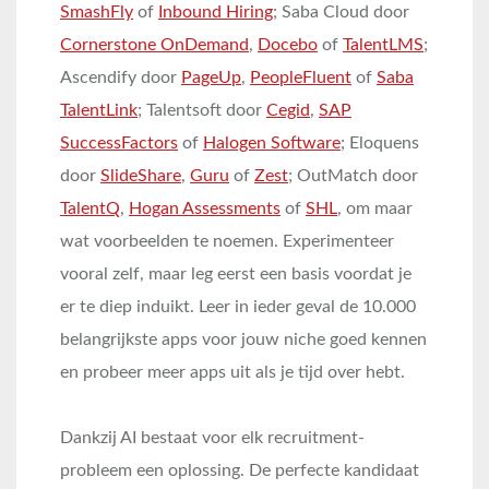
SmashFly
of
Inbound Hiring
; Saba Cloud door
Cornerstone OnDemand
,
Docebo
of
TalentLMS
;
Ascendify door
PageUp
,
PeopleFluent
of
Saba
TalentLink
; Talentsoft door
Cegid
,
SAP
SuccessFactors
of
Halogen Software
; Eloquens
door
SlideShare
,
Guru
of
Zest
; OutMatch door
TalentQ
,
Hogan Assessments
of
SHL
, om maar
wat voorbeelden te noemen. Experimenteer
vooral zelf, maar leg eerst een basis voordat je
er te diep induikt. Leer in ieder geval de 10.000
belangrijkste apps voor jouw niche goed kennen
en probeer meer apps uit als je tijd over hebt.
Dankzij AI bestaat voor elk recruitment-
probleem een oplossing. De perfecte kandidaat