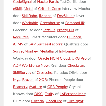
CodeSignal
of
HackerEarth
; TestGorilla door
eSkill
,
Mettl
of
Criteria Corp
; Interview Mocha
door
SkillRobo
,
iMocha
of
DevSkiller
; Lever
door
Workable
,
Greenhouse
of
BambooHR
;
Greenhouse door
JazzHR
,
Breezy HR
of
Recruitee
; SmartRecruiters door
Bullhorn
,
iCIMS
of
SAP SuccessFactors
; Qualtrics door
SurveyMonkey
,
Medallia
of
InMoment
;
Workday door
Oracle HCM Cloud
,
UKG Pro
of
ADP Workforce Now
; Xref door
Checkster
,
SkillSurvey
of
Crosschq
; Paradox Olivia door
Mya
,
Brazen
of
XOR
; Phenom People door
Beamery
,
Avature
of
GR8 People
; Crystal
Knows door
DISC
,
Truity
of
16Personalities
;
Plum door
Criteria
,
GoodHire
of
HireRight
;