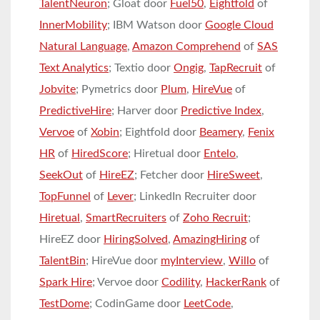
TalentNeuron
; Gloat door
Fuel50
,
Eightfold
of
InnerMobility
; IBM Watson door
Google Cloud
Natural Language
,
Amazon Comprehend
of
SAS
Text Analytics
; Textio door
Ongig
,
TapRecruit
of
Jobvite
; Pymetrics door
Plum
,
HireVue
of
PredictiveHire
; Harver door
Predictive Index
,
Vervoe
of
Xobin
; Eightfold door
Beamery
,
Fenix
HR
of
HiredScore
; Hiretual door
Entelo
,
SeekOut
of
HireEZ
; Fetcher door
HireSweet
,
TopFunnel
of
Lever
; LinkedIn Recruiter door
Hiretual
,
SmartRecruiters
of
Zoho Recruit
;
HireEZ door
HiringSolved
,
AmazingHiring
of
TalentBin
; HireVue door
myInterview
,
Willo
of
Spark Hire
; Vervoe door
Codility
,
HackerRank
of
TestDome
; CodinGame door
LeetCode
,