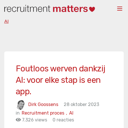
Togg
navi
AI
Foutloos werven dankzij
AI: voor elke stap is een
app.
Dirk Goossens
28 oktober 2023
in
Recruitment proces
,
AI
7.326 views
0 reacties