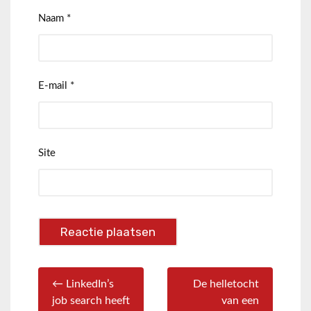
Naam
*
E-mail
*
Site
← LinkedIn’s
De helletocht
job search heeft
van een