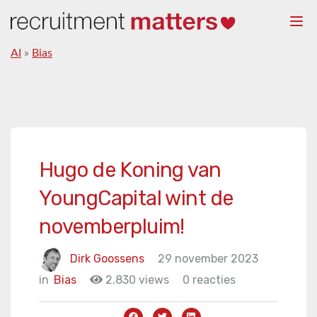
Togg
navi
AI
»
Bias
Hugo de Koning van
YoungCapital wint de
novemberpluim!
Dirk Goossens
29 november 2023
in
Bias
2.830 views
0 reacties