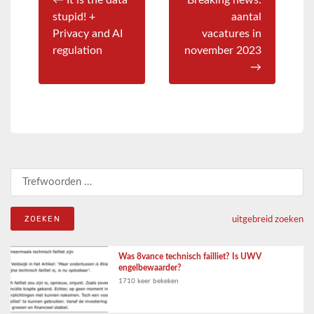
← It is the data
Breaking news:
stupid! +
aantal
Privacy and AI
vacatures in
regulation
november 2023
→
Zoeken naar:
uitgebreid zoeken
Was 8vance technisch failliet? Is UWV
engelbewaarder?
1710 keer bekeken