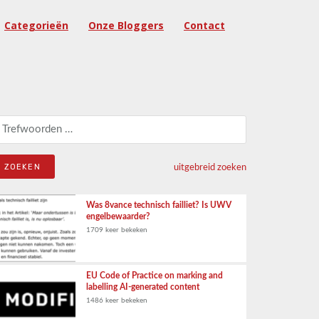
Categorieën
Onze Bloggers
Contact
eken naar:
uitgebreid zoeken
Was 8vance technisch failliet? Is UWV
engelbewaarder?
1709 keer bekeken
EU Code of Practice on marking and
labelling AI-generated content
1486 keer bekeken