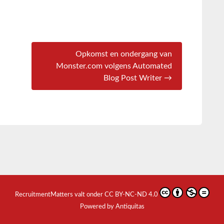
Opkomst en ondergang van
Monster.com volgens Automated
Blog Post Writer →
RecruitmentMatters
valt onder
CC BY-NC-ND 4.0
Powered by Antiquitas