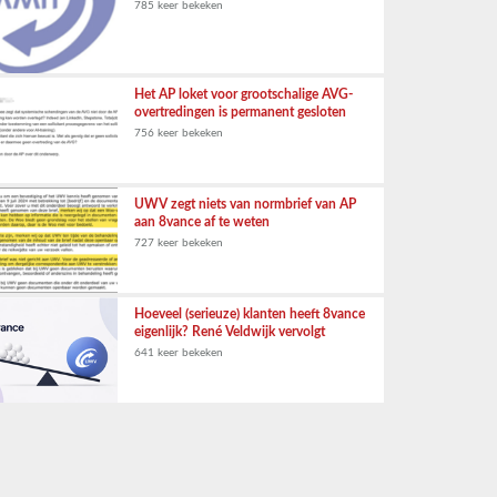
785 keer bekeken
Het AP loket voor grootschalige AVG-
overtredingen is permanent gesloten
756 keer bekeken
UWV zegt niets van normbrief van AP
aan 8vance af te weten
727 keer bekeken
Hoeveel (serieuze) klanten heeft 8vance
eigenlijk? René Veldwijk vervolgt
641 keer bekeken