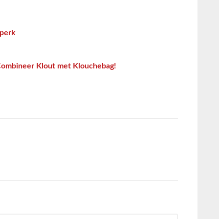
eperk
Combineer Klout met Klouchebag!