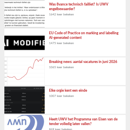
Was 8vance technisch failliet? Is UWV
engelbewaarder?
1642 keer bekeken
EU Code of Practice on marking and labelling
AI-generated content
1475 keer bekeken
Breaking news: aantal vacatures in juni 2026
1065 keer bekeken
Elke orgie kent een einde
1007 keer bekeken
Heeft UWV het Programma van Eisen van de
tender volledig laten vallen?
869 keer bekeken