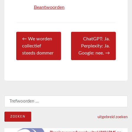
Beantwoorden
← We worden
ChatGPT: Ja.
collectief
Perplexity: Ja.
steeds dommer
Google: nee. →
Zoeken naar:
uitgebreid zoeken