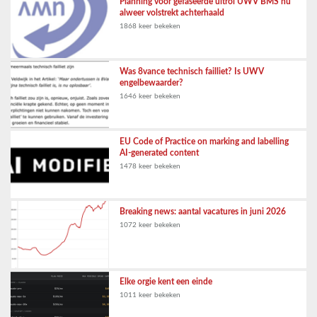
Planning voor gefaseerde uitrol UWV BMS nu
alweer volstrekt achterhaald
1868 keer bekeken
Was 8vance technisch failliet? Is UWV
engelbewaarder?
1646 keer bekeken
EU Code of Practice on marking and labelling
AI-generated content
1478 keer bekeken
Breaking news: aantal vacatures in juni 2026
1072 keer bekeken
Elke orgie kent een einde
1011 keer bekeken