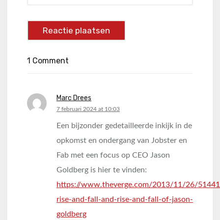
1 Comment
Marc Drees
says:
7 februari 2024 at 10:03
Een bijzonder gedetailleerde inkijk in de
opkomst en ondergang van Jobster en
Fab met een focus op CEO Jason
Goldberg is hier te vinden:
https://www.theverge.com/2013/11/26/51441
rise-and-fall-and-rise-and-fall-of-jason-
goldberg