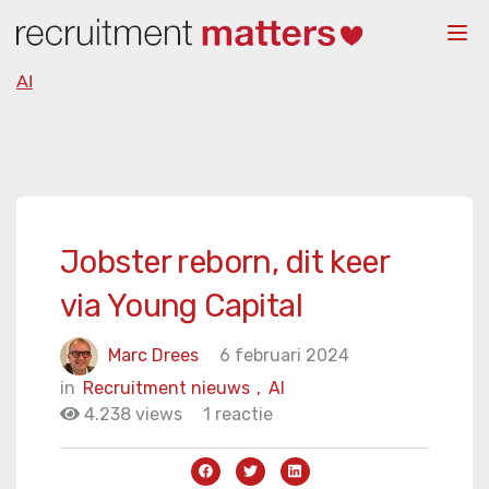
Togg
navi
AI
Jobster reborn, dit keer
via Young Capital
Marc Drees
6 februari 2024
in
Recruitment nieuws
,
AI
4.238 views
1 reactie