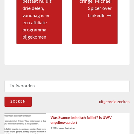
bestaat nu uit
cringe. Michael
drie delen,
Spicer over
vandaag is er
LinkedIn →
een affiliate
programma
bijgekomen
Zoeken naar:
uitgebreid zoeken
Was 8vance technisch failliet? Is UWV
engelbewaarder?
1706 keer bekeken