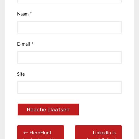
Naam
*
E-mail
*
Site
← HeroHunt
LinkedIn is