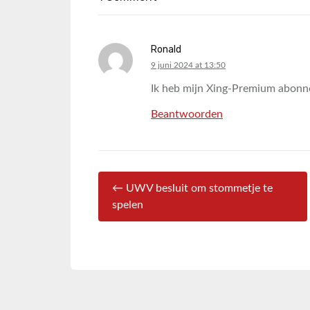
Ronald
says:
9 juni 2024 at 13:50
Ik heb mijn Xing-Premium abonn
Beantwoorden
← UWV besluit om stommetje te
spelen