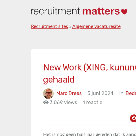
Recruitment sites
»
Algemene vacaturesite
New Work (XING, kununu
gehaald
Marc Drees
5 juni 2024
in
Bedr
3.069 views
1 reactie
Het is nog geen half jaar geleden dat ik aa