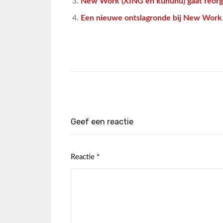
New Work (XING en kununu) gaat reorg
Een nieuwe ontslagronde bij New Work
Geef een reactie
Reactie
*