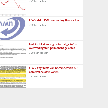
799 keer bekeken
UWV dekt AVG overtreding 8vance toe
772 keer bekeken
Het AP loket voor grootschalige AVG-
overtredingen is permanent gesloten
729 keer bekeken
UWV zegt niets van normbrief van AP
aan 8vance af te weten
712 keer bekeken