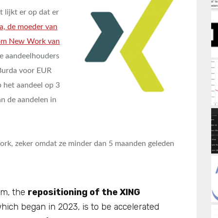
t lijkt er op dat er
a, de moeder van
n om New Work van
nde aandeelhouders
 Burda voor EUR
p het aandeel op 3
an de aandelen in
ork, zeker omdat ze minder dan 5 maanden geleden
am, the
repositioning of the XING
which began in 2023, is to be accelerated