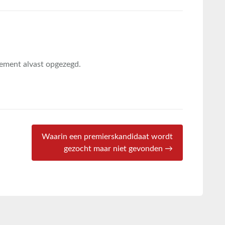
ement alvast opgezegd.
Waarin een premierskandidaat wordt
gezocht maar niet gevonden →