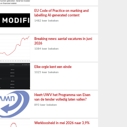
EU Code of Practice on marking and
labelling AI-generated content
1482 keer bekeken
Breaking news: aantal vacatures in juni
2026
1084 keer bekeken
Elke orgie kent een einde
1025 keer bekeken
Heeft UWV het Programma van Eisen
van de tender volledig laten vallen?
893 keer bekeken
Werkloosheid in mei 2026 naar 3,9%