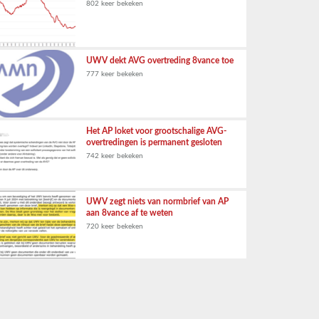
802 keer bekeken
UWV dekt AVG overtreding 8vance toe
777 keer bekeken
Het AP loket voor grootschalige AVG-
overtredingen is permanent gesloten
742 keer bekeken
UWV zegt niets van normbrief van AP
aan 8vance af te weten
720 keer bekeken