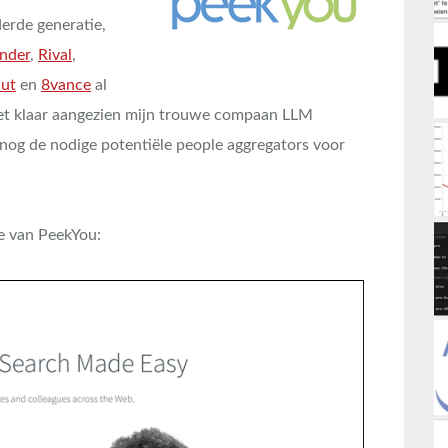
derde generatie,
nder
,
Rival
,
ut
en
8vance
al
niet klaar aangezien mijn trouwe compaan LLM
nog de nodige potentiële people aggregators voor
e van PeekYou: