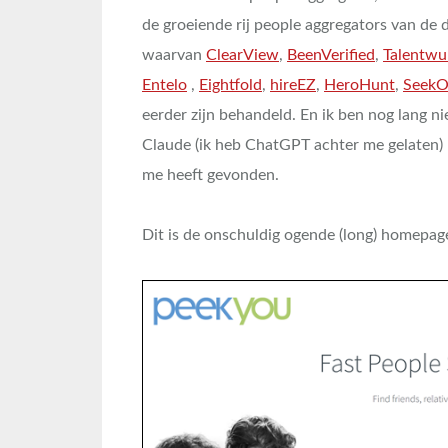
de groeiende rij people aggregators van de 
waarvan
ClearView
,
BeenVerified
,
Talentwu
Entelo
,
Eightfold
,
hireEZ
,
HeroHunt
,
SeekO
eerder zijn behandeld. En ik ben nog lang 
Claude (ik heb ChatGPT achter me gelaten) 
me heeft gevonden.
Dit is de onschuldig ogende (long) homepag