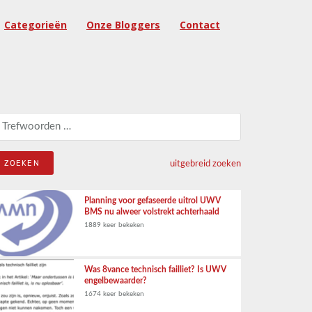
Categorieën
Onze Bloggers
Contact
eken naar:
uitgebreid zoeken
Planning voor gefaseerde uitrol UWV
BMS nu alweer volstrekt achterhaald
1889 keer bekeken
Was 8vance technisch failliet? Is UWV
engelbewaarder?
1674 keer bekeken