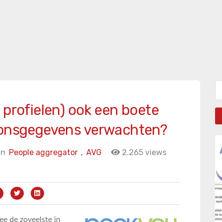
Zo
 profielen) ook een boete
soonsgegevens verwachten?
in
People aggregator
,
AVG
2.265 views
ee de zoveelste in