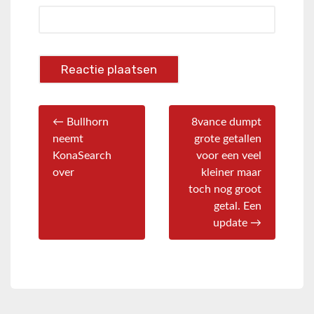
← Bullhorn
8vance dumpt
neemt
grote getallen
KonaSearch
voor een veel
over
kleiner maar
toch nog groot
getal. Een
update →