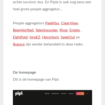
echte survivor dus. En Piple is ook nog eens een
heel grote people aggregator…
People aggregators
PeekYou
,
ClearView
,
BeenVerified
,
Talentwunder
,
Rival
,
Entelo
,
Eightfold
,
hireEZ
,
HeroHunt
,
SeekOut
en
8vance
zijn eerder behandeld in deze reeks.
De homepage
Dit is de homepage van Pipl: