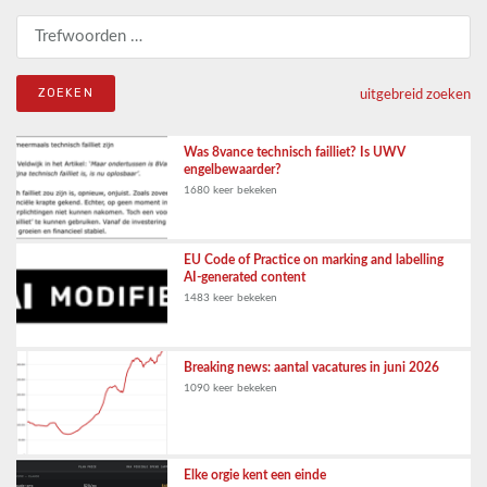
Zoeken naar:
uitgebreid zoeken
Was 8vance technisch failliet? Is UWV
engelbewaarder?
1680 keer bekeken
EU Code of Practice on marking and labelling
AI-generated content
1483 keer bekeken
Breaking news: aantal vacatures in juni 2026
1090 keer bekeken
Elke orgie kent een einde