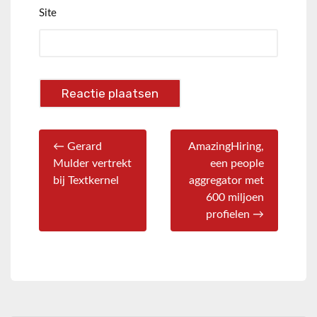
Site
← Gerard
AmazingHiring,
Mulder vertrekt
een people
bij Textkernel
aggregator met
600 miljoen
profielen →