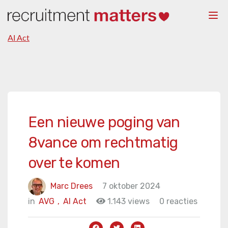
Togg
navi
AI Act
Een nieuwe poging van
8vance om rechtmatig
over te komen
Marc Drees
7 oktober 2024
in
AVG
,
AI Act
1.143 views
0 reacties