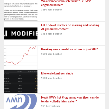
Was 8vance technisch failliet? Is UWV
engelbewaarder?
1680 keer bekeken
EU Code of Practice on marking and labelling
AI-generated content
1483 keer bekeken
Breaking news: aantal vacatures in juni 2026
1090 keer bekeken
Elke orgie kent een einde
1030 keer bekeken
Heeft UWV het Programma van Eisen van de
tender volledig laten vallen?
904 keer bekeken