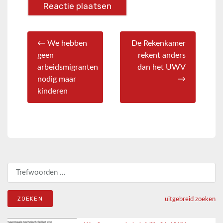
← We hebben
De Rekenkamer
geen
rekent anders
arbeidsmigranten
dan het UWV
nodig maar
→
kinderen
Zoeken naar:
uitgebreid zoeken