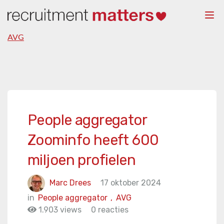
Togg
navi
AVG
People aggregator
Zoominfo heeft 600
miljoen profielen
Marc Drees
17 oktober 2024
in
People aggregator
,
AVG
1.903 views
0 reacties