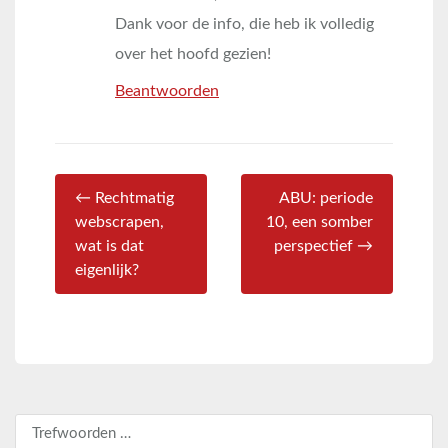
Dank voor de info, die heb ik volledig
over het hoofd gezien!
Beantwoorden
← Rechtmatig
ABU: periode
webscrapen,
10, een somber
wat is dat
perspectief →
eigenlijk?
Zoeken naar: