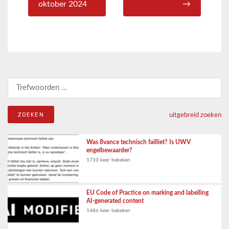
oktober 2024
→
Zoeken naar:
uitgebreid zoeken
Was 8vance technisch failliet? Is UWV
engelbewaarder?
1710 keer bekeken
EU Code of Practice on marking and labelling
AI-generated content
1486 keer bekeken