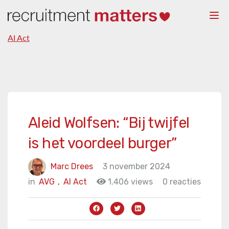
Togg
navi
AI Act
Aleid Wolfsen: “Bij twijfel
is het voordeel burger”
Marc Drees
3 november 2024
in
AVG
,
AI Act
1.406 views
0 reacties