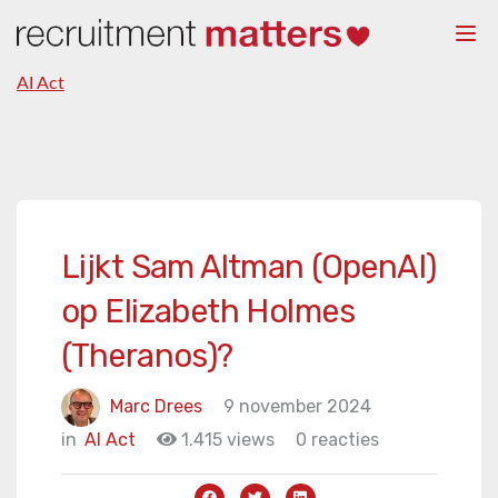
Togg
navi
AI Act
Lijkt Sam Altman (OpenAI)
op Elizabeth Holmes
(Theranos)?
Marc Drees
9 november 2024
in
AI Act
1.415 views
0 reacties