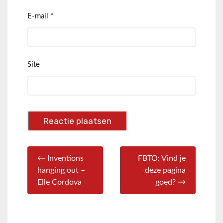
E-mail
*
Site
← Inventions
FBTO: Vind je
hanging out –
deze pagina
Elle Cordova
goed? →