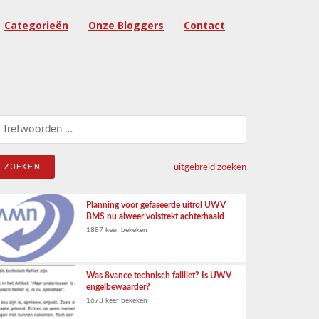
Categorieën
Onze Bloggers
Contact
eken naar:
uitgebreid zoeken
Planning voor gefaseerde uitrol UWV
BMS nu alweer volstrekt achterhaald
1887 keer bekeken
Was 8vance technisch failliet? Is UWV
engelbewaarder?
1673 keer bekeken