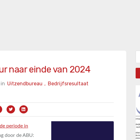
Zo
eur naar einde van 2024
in
Uitzendbureau
,
Bedrijfsresultaat
fde periode in
ng door de ABU: