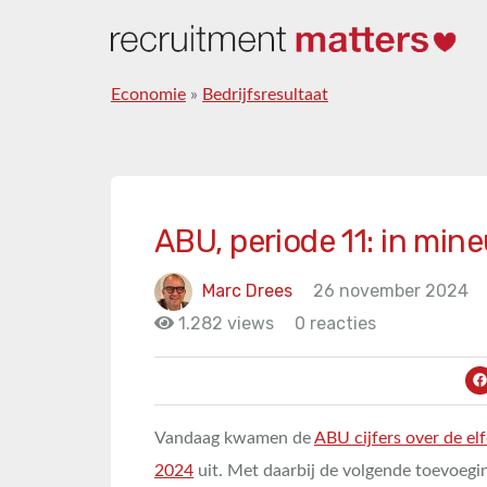
Economie
»
Bedrijfsresultaat
ABU, periode 11: in min
Marc Drees
26 november 2024
1.282 views
0 reacties
Vandaag kwamen de
ABU cijfers over de el
2024
uit. Met daarbij de volgende toevoegi