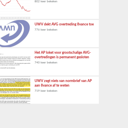
802 keer bekeken
UWV dekt AVG overtreding 8vance toe
776 keer bekeken
Het AP loket voor grootschalige AVG-
overtredingen is permanent gesloten
740 keer bekeken
UWV zegt niets van normbrief van AP
aan 8vance af te weten
719 keer bekeken