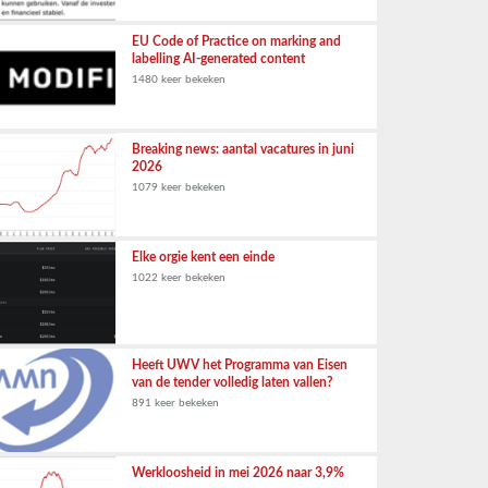
EU Code of Practice on marking and
labelling AI-generated content
1480 keer bekeken
Breaking news: aantal vacatures in juni
2026
1079 keer bekeken
Elke orgie kent een einde
1022 keer bekeken
Heeft UWV het Programma van Eisen
van de tender volledig laten vallen?
891 keer bekeken
Werkloosheid in mei 2026 naar 3,9%