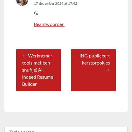
says:
17 december 2024 at 17:42
🦜
Beantwoorden
← Werknemer-
ING publiceert
tools met een
kerstprookjes
snuf(je) AI:
→
Indeed Resume
Builder
Zoeken naar: