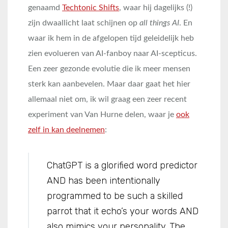
genaamd
Techtonic Shifts
, waar hij dagelijks (!)
zijn dwaallicht laat schijnen op
all things AI
. En
waar ik hem in de afgelopen tijd geleidelijk heb
zien evolueren van AI-fanboy naar AI-scepticus.
Een zeer gezonde evolutie die ik meer mensen
sterk kan aanbevelen. Maar daar gaat het hier
allemaal niet om, ik wil graag een zeer recent
experiment van Van Hurne delen, waar je
ook
zelf in kan deelnemen
:
ChatGPT is a glorified word predictor
AND has been intentionally
programmed to be such a skilled
parrot that it echo’s your words AND
also mimics your personality. The