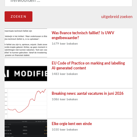
uitgebreid zoeken
Was 8vance technisch failliet? Is UWV
engelbewaarder?
1679 keer bekeken
EU Code of Practice on marking and labelling
AI-generated content
1483 keer bekeken
Breaking news: aantal vacatures in juni 2026
1086 keer bekeken
Elke orgie kent een einde
1030 keer bekeken