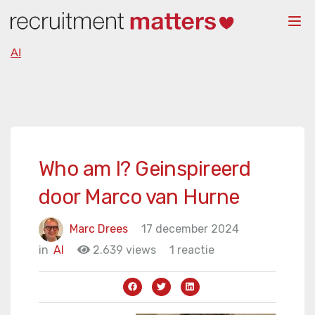
Togg
navi
AI
Who am I? Geinspireerd
door Marco van Hurne
Marc Drees
17 december 2024
in
AI
2.639 views
1 reactie