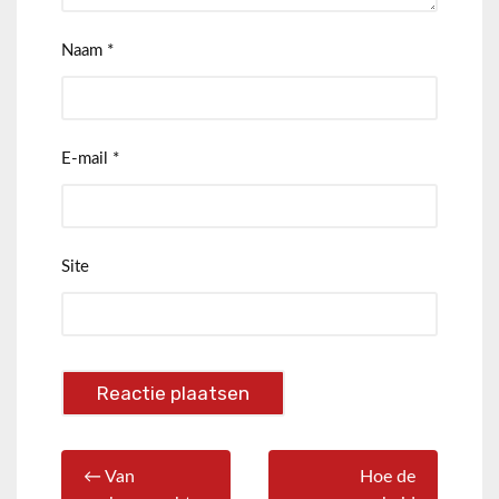
Naam
*
E-mail
*
Site
← Van
Hoe de