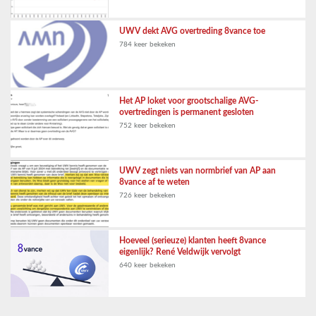
UWV dekt AVG overtreding 8vance toe
784 keer bekeken
Het AP loket voor grootschalige AVG-
overtredingen is permanent gesloten
752 keer bekeken
UWV zegt niets van normbrief van AP aan
8vance af te weten
726 keer bekeken
Hoeveel (serieuze) klanten heeft 8vance
eigenlijk? René Veldwijk vervolgt
640 keer bekeken