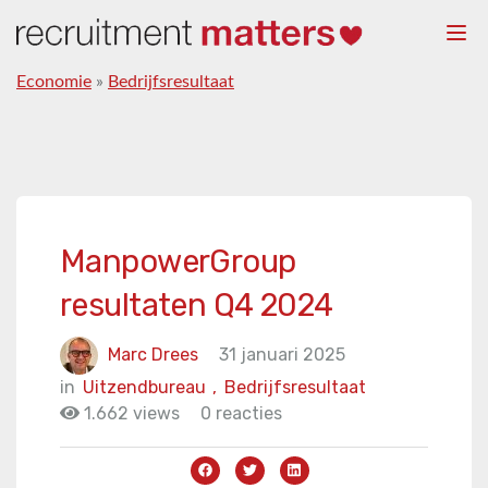
Togg
navi
Economie
»
Bedrijfsresultaat
ManpowerGroup
resultaten Q4 2024
Marc Drees
31 januari 2025
in
Uitzendbureau
,
Bedrijfsresultaat
1.662 views
0 reacties