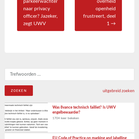
parkeerwachter
overheid
naar privacy
openheid
officer? Jazeker,
frustreert, deel
zegt UWV
1 →
Zoeken naar:
uitgebreid zoeken
Was 8vance technisch failliet? Is UWV
engelbewaarder?
1704 keer bekeken
EU Code of Practice on marking and labelling