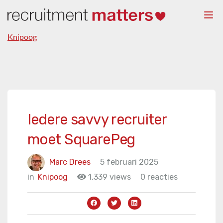
Togg
navi
Knipoog
Iedere savvy recruiter
moet SquarePeg
Marc Drees
5 februari 2025
in
Knipoog
1.339 views
0 reacties