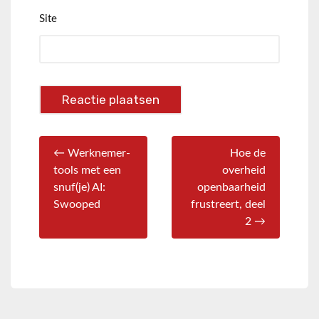
Site
← Werknemer-
Hoe de
tools met een
overheid
snuf(je) AI:
openbaarheid
Swooped
frustreert, deel
2 →