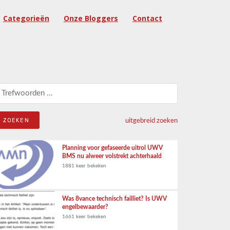
Categorieën
Onze Bloggers
Contact
eken naar:
uitgebreid zoeken
Planning voor gefaseerde uitrol UWV
BMS nu alweer volstrekt achterhaald
1881 keer bekeken
Was 8vance technisch failliet? Is UWV
engelbewaarder?
1661 keer bekeken