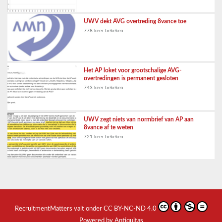
UWV dekt AVG overtreding 8vance toe
778 keer bekeken
Het AP loket voor grootschalige AVG-
overtredingen is permanent gesloten
743 keer bekeken
UWV zegt niets van normbrief van AP aan
8vance af te weten
721 keer bekeken
RecruitmentMatters
valt onder
CC BY-NC-ND 4.0
Powered by Antiquitas