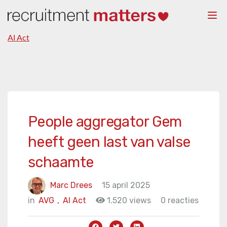
Togg
navi
AI Act
People aggregator Gem
heeft geen last van valse
schaamte
Marc Drees
15 april 2025
in
AVG
,
AI Act
1.520 views
0 reacties