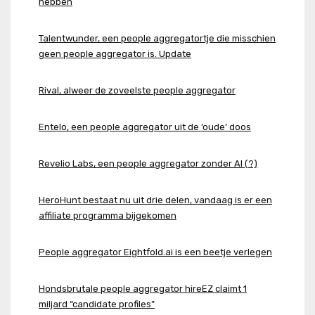
hebben
Talentwunder, een people aggregatortje die misschien
geen people aggregator is. Update
Rival, alweer de zoveelste people aggregator
Entelo, een people aggregator uit de ‘oude’ doos
Revelio Labs, een people aggregator zonder AI (?)
HeroHunt bestaat nu uit drie delen, vandaag is er een
affiliate programma bijgekomen
People aggregator Eightfold.ai is een beetje verlegen
Hondsbrutale people aggregator hireEZ claimt 1
miljard “candidate profiles”