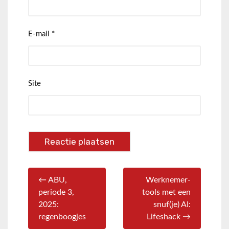
E-mail
*
Site
← ABU,
Werknemer-
periode 3,
tools met een
2025:
snuf(je) AI:
regenboogjes
Lifeshack →