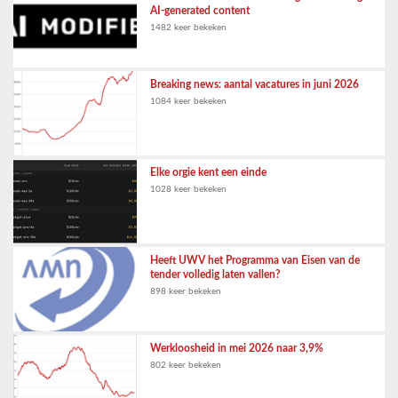
AI-generated content
1482 keer bekeken
Breaking news: aantal vacatures in juni 2026
1084 keer bekeken
Elke orgie kent een einde
1028 keer bekeken
Heeft UWV het Programma van Eisen van de
tender volledig laten vallen?
898 keer bekeken
Werkloosheid in mei 2026 naar 3,9%
802 keer bekeken