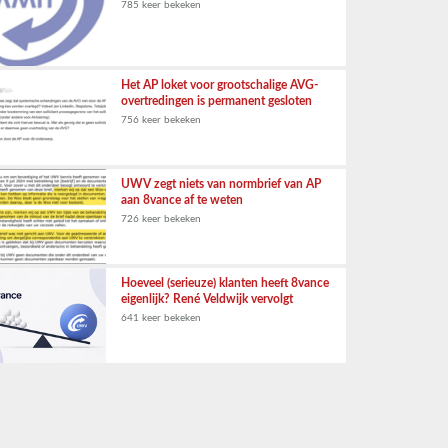
785 keer bekeken
Het AP loket voor grootschalige AVG-
overtredingen is permanent gesloten
756 keer bekeken
UWV zegt niets van normbrief van AP
aan 8vance af te weten
726 keer bekeken
Hoeveel (serieuze) klanten heeft 8vance
eigenlijk? René Veldwijk vervolgt
641 keer bekeken