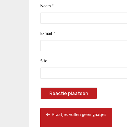
Naam
*
E-mail
*
Site
← Praatjes vullen geen gaatjes