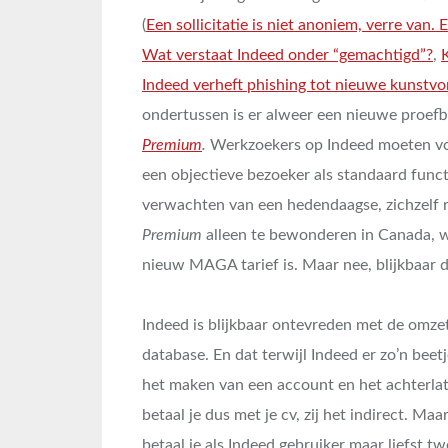
(
Een sollicitatie is niet anoniem, verre van. 
Wat verstaat Indeed onder “gemachtigd”?
,
Indeed verheft phishing tot nieuwe kunstv
ondertussen is er alweer een nieuwe proefb
Premium
.
Werkzoekers op Indeed moeten vo
een objectieve bezoeker als standaard func
verwachten van een hedendaagse, zichzelf 
Premium
alleen te bewonderen in Canada, wa
nieuw MAGA tarief is. Maar nee, blijkbaar do
Indeed is blijkbaar ontevreden met de omzet 
database. En dat terwijl Indeed er zo’n beet
het maken van een account en het achterlaten
betaal je dus met je cv, zij het indirect. Maa
betaal je als Indeed gebruiker maar liefst t