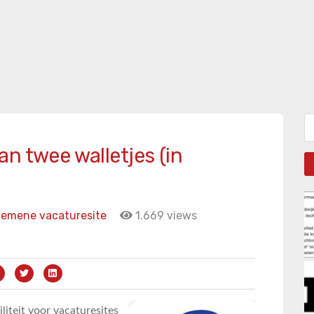
Zo
n twee walletjes (in
gemene vacaturesite
1.669 views
liteit voor vacaturesites