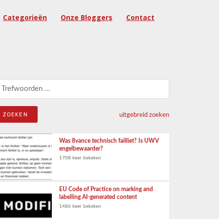
Categorieën
Onze Bloggers
Contact
eken naar:
uitgebreid zoeken
Was 8vance technisch failliet? Is UWV
engelbewaarder?
1708 keer bekeken
EU Code of Practice on marking and
labelling AI-generated content
1486 keer bekeken