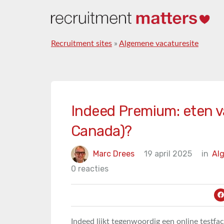
Recruitment sites
»
Algemene vacaturesite
Indeed Premium: eten va
Canada)?
Marc Drees
19 april 2025
in
Al
0 reacties
Indeed lijkt tegenwoordig een online testfaci