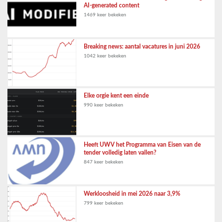
AI-generated content
1469 keer bekeken
Breaking news: aantal vacatures in juni 2026
1042 keer bekeken
Elke orgie kent een einde
990 keer bekeken
Heeft UWV het Programma van Eisen van de
tender volledig laten vallen?
847 keer bekeken
Werkloosheid in mei 2026 naar 3,9%
799 keer bekeken