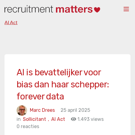
Togg
navi
AI Act
AI is bevattelijker voor
bias dan haar schepper:
forever data
Marc Drees
25 april 2025
in
Sollicitant
,
AI Act
1.493 views
0 reacties