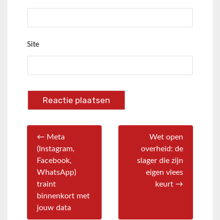
Site
← Meta
Wet open
(Instagram,
overheid: de
Facebook,
slager die zijn
WhatsApp)
eigen vlees
traint
keurt →
binnenkort met
jouw data