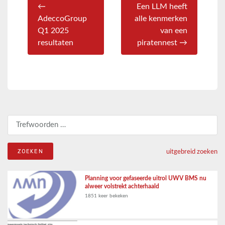
←
Een LLM heeft
AdeccoGroup
alle kenmerken
Q1 2025
van een
resultaten
piratennest →
Zoeken naar:
uitgebreid zoeken
Planning voor gefaseerde uitrol UWV BMS nu
alweer volstrekt achterhaald
1851 keer bekeken