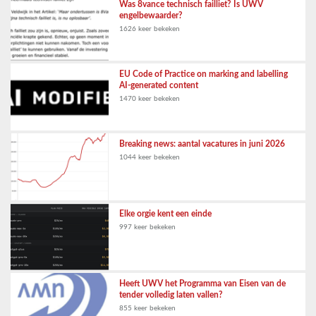
Was 8vance technisch failliet? Is UWV
engelbewaarder?
1626 keer bekeken
EU Code of Practice on marking and labelling
AI-generated content
1470 keer bekeken
Breaking news: aantal vacatures in juni 2026
1044 keer bekeken
Elke orgie kent een einde
997 keer bekeken
Heeft UWV het Programma van Eisen van de
tender volledig laten vallen?
855 keer bekeken