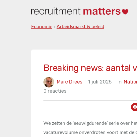
Economie
»
Arbeidsmarkt & beleid
Breaking news: aantal v
Marc Drees
1 juli 2025
in
Natio
0 reacties
We zetten de ‘eeuwigdurende’ serie over he
vacaturevolume onverdroten voort met de ci