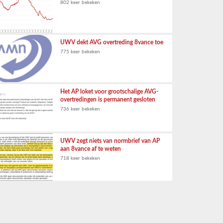
802 keer bekeken
UWV dekt AVG overtreding 8vance toe
775 keer bekeken
Het AP loket voor grootschalige AVG-
overtredingen is permanent gesloten
736 keer bekeken
UWV zegt niets van normbrief van AP
aan 8vance af te weten
718 keer bekeken