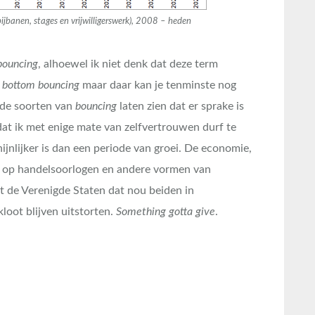
banen, stages en vrijwilligerswerk), 2008 – heden
bouncing
, alhoewel ik niet denk dat deze term
t
bottom bouncing
maar daar kan je tenminste nog
ide soorten van
bouncing
laten zien dat er sprake is
k dat ik met enige mate van zelfvertrouwen durf te
jnlijker is dan een periode van groei. De economie,
ek op handelsoorlogen en andere vormen van
it de Verenigde Staten dat nou beiden in
oot blijven uitstorten.
Something gotta give
.