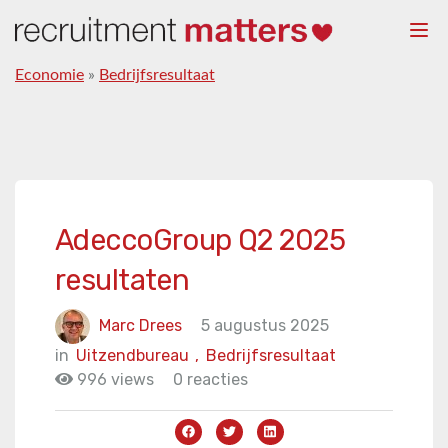
Togg
navi
Economie
»
Bedrijfsresultaat
AdeccoGroup Q2 2025
resultaten
Marc Drees
5 augustus 2025
in
Uitzendbureau
,
Bedrijfsresultaat
996 views
0 reacties