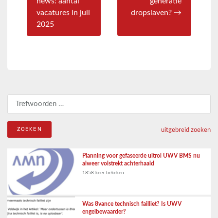
news: aantal
generatie
vacatures in juli
dropslaven? →
2025
Zoeken naar:
uitgebreid zoeken
Planning voor gefaseerde uitrol UWV BMS nu
alweer volstrekt achterhaald
1858 keer bekeken
Was 8vance technisch failliet? Is UWV
engelbewaarder?