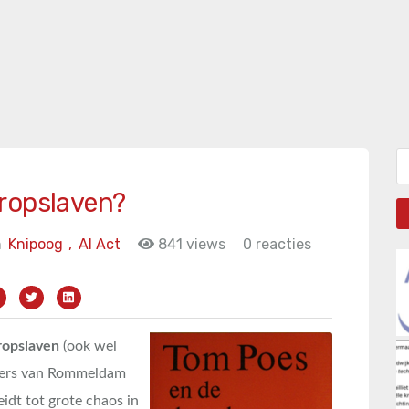
Zo
ropslaven?
n
Knipoog
,
AI Act
841 views
0 reacties
ropslaven
(ook wel
oners van Rommeldam
idt tot grote chaos in