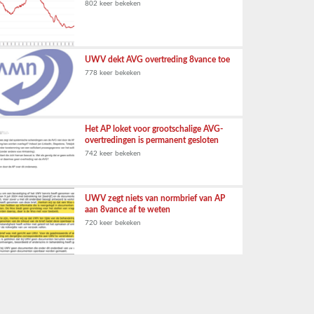
802 keer bekeken
UWV dekt AVG overtreding 8vance toe
778 keer bekeken
Het AP loket voor grootschalige AVG-
overtredingen is permanent gesloten
742 keer bekeken
UWV zegt niets van normbrief van AP
aan 8vance af te weten
720 keer bekeken