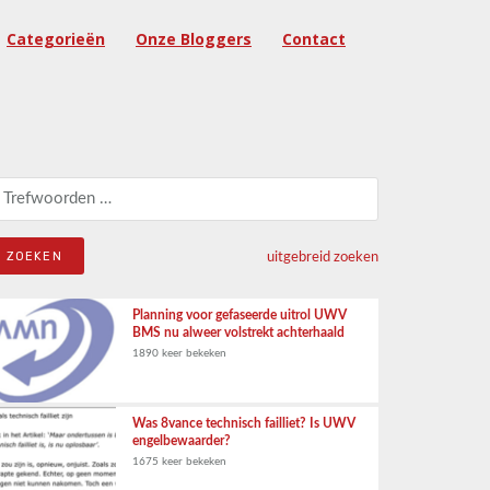
Categorieën
Onze Bloggers
Contact
eken naar:
uitgebreid zoeken
Planning voor gefaseerde uitrol UWV
BMS nu alweer volstrekt achterhaald
1890 keer bekeken
Was 8vance technisch failliet? Is UWV
engelbewaarder?
1675 keer bekeken