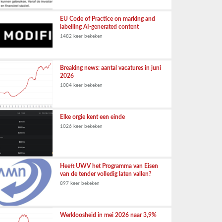
EU Code of Practice on marking and
labelling AI-generated content
1482 keer bekeken
Breaking news: aantal vacatures in juni
2026
1084 keer bekeken
Elke orgie kent een einde
1026 keer bekeken
Heeft UWV het Programma van Eisen
van de tender volledig laten vallen?
897 keer bekeken
Werkloosheid in mei 2026 naar 3,9%