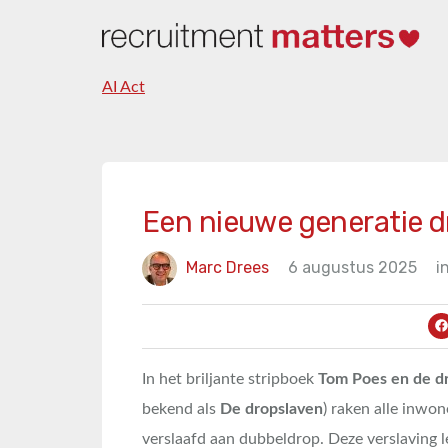
AI Act
Een nieuwe generatie d
Marc Drees
6 augustus 2025
i
In het briljante stripboek
Tom Poes en de d
bekend als
De dropslaven
) raken alle inw
verslaafd aan dubbeldrop. Deze verslaving le