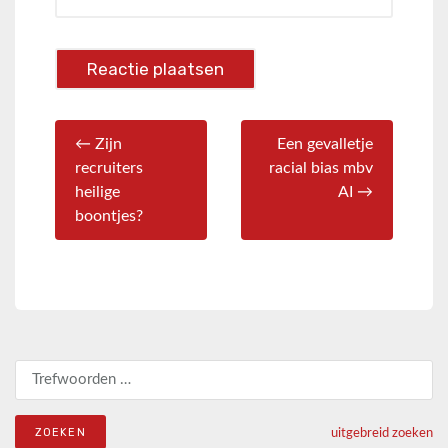
← Zijn
Een gevalletje
recruiters
racial bias mbv
heilige
AI →
boontjes?
Zoeken naar:
uitgebreid zoeken