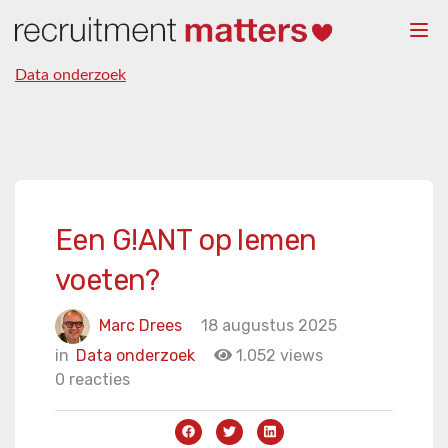
Togg
navi
Data onderzoek
Een G!ANT op lemen
voeten?
Marc Drees
18 augustus 2025
in
Data onderzoek
1.052 views
0 reacties