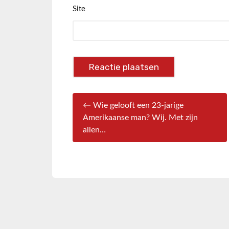
Site
← Wie gelooft een 23-jarige
Amerikaanse man? Wij. Met zijn
allen…