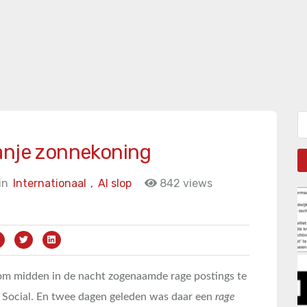
Zo
anje zonnekoning
in
Internationaal
,
AI slop
842 views
m midden in de nacht zogenaamde rage postings te
th Social. En twee dagen geleden was daar een
rage