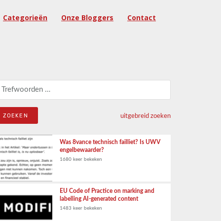
Categorieën
Onze Bloggers
Contact
eken naar:
uitgebreid zoeken
Was 8vance technisch failliet? Is UWV
engelbewaarder?
1680 keer bekeken
EU Code of Practice on marking and
labelling AI-generated content
1483 keer bekeken