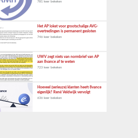
781 keer bekeken
Het AP loket voor grootschalige AVG-
overtredingen is permanent gesloten
746 keer bekeken
UWV zegt niets van normbrief van AP
aan 8vance af te weten
723 keer bekeken
Hoeveel (serieuze) klanten heeft 8vance
eigenlijk? René Veldwijk vervolgt
636 keer bekeken