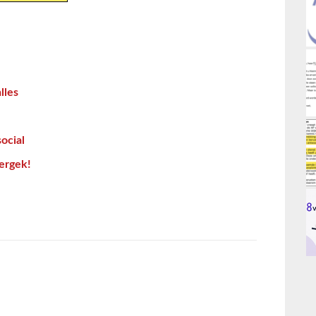
lles
ocial
tergek!