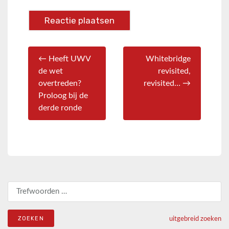
← Heeft UWV
Whitebridge
de wet
revisited,
overtreden?
revisited… →
Proloog bij de
derde ronde
Zoeken naar:
uitgebreid zoeken