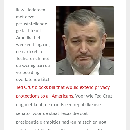
Ik wil iedereen
met deze
geruststellende
gedachte uit
Amerika het
weekend ingaan;
een artikel in
TechCrunch met
de weinig aan de
verbeelding
overlatende titel:
Ted Cruz blocks bill that would extend privacy
protections to all Americans
. Voor wie Ted Cruz
nog niet kent, de man is een republikeinse
senator voor de staat Texas die ooit
presidentiële ambities had (en misschien nog