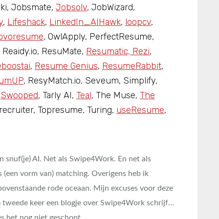
rki, Jobsmate,
Jobsolv
, JobWizard,
y
,
Lifeshack
,
LinkedIn_AIHawk
,
loopcv
,
ovoresume
, OwlApply, PerfectResume,
 Reaidy.io, ResuMate,
Resumatic, Rezi
,
boostai
,
Resume Genius
,
ResumeRabbit
,
sumUP
, ResyMatch.io, Seveum, Simplify,
,
Swooped
, Tarly AI,
Teal
, The Muse,
The
 recruiter, Topresume, Turing,
useResume
,
n snuf(je) AI. Net als Swipe4Work. En net als
s (een vorm van) matching. Overigens heb ik
ovenstaande rode oceaan. Mijn excuses voor deze
de tweede keer een blogje over Swipe4Work schrijf…
s het nog niet geschopt