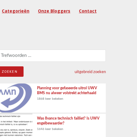
Categorieën
Onze Bloggers
Contact
eken naar:
uitgebreid zoeken
Planning voor gefaseerde uitrol UWV
BMS nu alweer volstrekt achterhaald
1868 keer bekeken
Was 8vance technisch failliet? Is UWV
engelbewaarder?
1646 keer bekeken