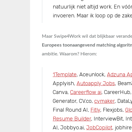
natuurlijk niet altijd work. En vó
invoeren. Maar ik loop op de zake
Maar Swipe4Work wil dat blijkbaar verander
Europees toonaangevend matching algorit
ambitie. Waarom? Hierom:
1Template
, Aceunlock,
Adzuna Ap
Applyish,
Autoapply Jobs
, Beam
Canva,
Careerflow ai
, CareerHub
Generator, CV.co,
cvmaker
, DataL
Final Round AI,
Fitly
, Flexjobs,
Gl
Resume Builder
, InterviewBit, 
AI, Jobbyo.ai,
JobCopilot
, jobhir