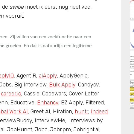
ór de
swipe
moet ik eerst nog heel veel
n vooruit.
en. Zij willen van een zoekfunctie naar een
me
groeien. En dat is natuurlijk een legitieme
plyIQ
, Agent R,
aiApply
, ApplyGenie,
Jobs, Big Interview,
Bulk Apply
, Candycv,
,
career.io
, Cassie, Codewars, Cover Letter
ynn, Educative,
Enhancv
, EZ Apply, Filtered,
obal Work AI
, Greet AI, Hiration,
huntr
,
Indeed
InterviewBuddy, InterviewMe, Interviews by
e.ai, JobHunnt, Jobo, Jobr.pro, Jobright.ai,