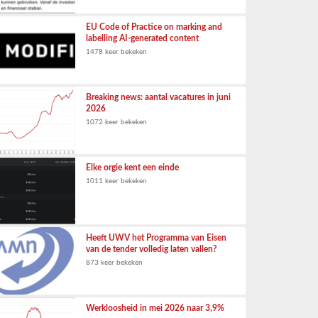
EU Code of Practice on marking and
labelling AI-generated content
1478 keer bekeken
Breaking news: aantal vacatures in juni
2026
1072 keer bekeken
Elke orgie kent een einde
1011 keer bekeken
Heeft UWV het Programma van Eisen
van de tender volledig laten vallen?
873 keer bekeken
Werkloosheid in mei 2026 naar 3,9%