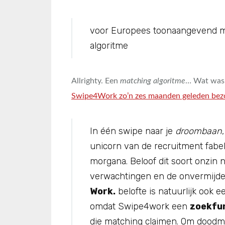
voor Europees toonaangevend m
algoritme
Allrighty. Een
matching algoritme
… Wat was 
Swipe4Work zo’n zes maanden geleden bez
In één swipe naar je
droombaan
unicorn van de recruitment fabel
morgana. Beloof dit soort onzin 
verwachtingen en de onvermijdeli
Work.
belofte is natuurlijk ook e
omdat Swipe4work een
zoekfu
die matching claimen. Om dood