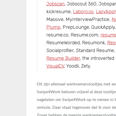
Jobscan
, Jobscout 360, Jobspa
kickresume,
Laboro.co
,
LazyAppl
Massive, MyInterviewPractice,
N
Plump
, PrepLounge, QuickApply,
resume.co, Resume.com,
resume
ResumeWorded, Resumonk,
Re
Socialprofiler, Standard Resume
Resume Builder
, the introverted
VisualCV
, Yoodli, Zety.
Dit zijn allemaal werknemerstooltjes met ee
Swipe4Work beloven vrijwel al deze tooltje
nagelaten om Swipe4Work op te nemen in b
omissie. Daar staat tegenover dat ik voor 
Zover hebben de meeste werknemerstooltje