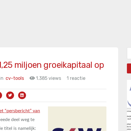
Zo
25 miljoen groeikapitaal op
in
cv-tools
1.385 views
1 reactie
et “persbericht” van
weede deel weg te
titel is namelijk: