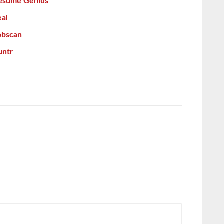
Resume Genius
eal
obscan
untr