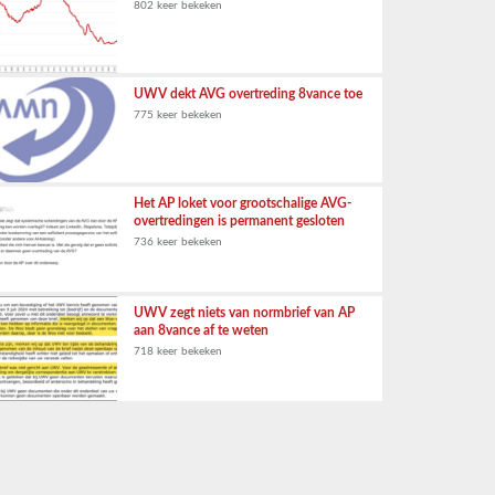
802 keer bekeken
UWV dekt AVG overtreding 8vance toe
775 keer bekeken
Het AP loket voor grootschalige AVG-
overtredingen is permanent gesloten
736 keer bekeken
UWV zegt niets van normbrief van AP
aan 8vance af te weten
718 keer bekeken