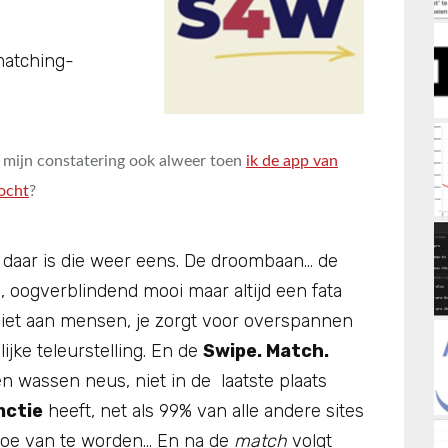
atching-
mijn constatering ook alweer toen
ik de app van
ocht
?
, daar is die weer eens. De droombaan… de
, oogverblindend mooi maar altijd een fata
niet aan mensen, je zorgt voor overspannen
jke teleurstelling. En de
Swipe. Match.
en wassen neus, niet in de laatste plaats
nctie
heeft, net als 99% van alle andere sites
moe van te worden… En na de
match
volgt