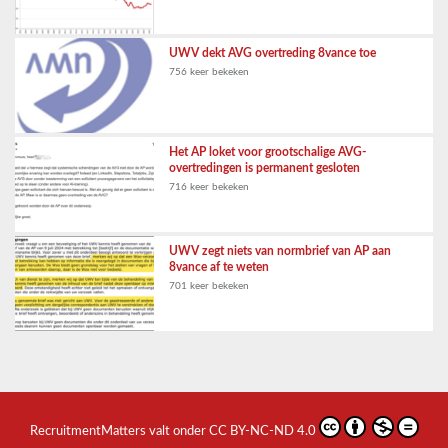
UWV dekt AVG overtreding 8vance toe
756 keer bekeken
Het AP loket voor grootschalige AVG-
overtredingen is permanent gesloten
716 keer bekeken
UWV zegt niets van normbrief van AP aan
8vance af te weten
701 keer bekeken
RecruitmentMatters
valt onder
CC BY-NC-ND 4.0