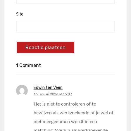
Site
1 Comment
Edwin ten Veen
says:
16 januari 2026 at 15:37
Het is niet te controleren of te
bewijzen als werkzoekende of je wel of
niet meegenomen wordt in een
matching. We zijn als werkzoekende