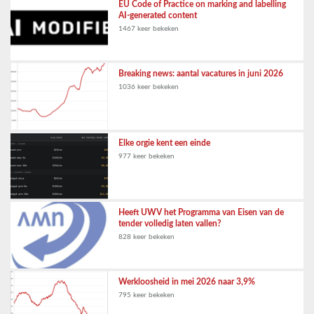
EU Code of Practice on marking and labelling
AI-generated content
1467 keer bekeken
Breaking news: aantal vacatures in juni 2026
1036 keer bekeken
Elke orgie kent een einde
977 keer bekeken
Heeft UWV het Programma van Eisen van de
tender volledig laten vallen?
828 keer bekeken
Werkloosheid in mei 2026 naar 3,9%
795 keer bekeken