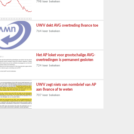
798 keer bekeken
UWV dekt AVG overtreding 8vance toe
764 keer bekeken
Het AP loket voor grootschalige AVG-
overtredingen is permanent gesloten
724 keer bekeken
UWV zegt niets van normbrief van AP
aan 8vance af te weten
707 keer bekeken