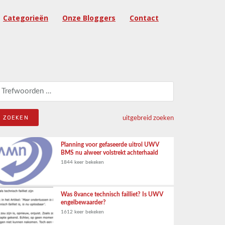
Categorieën
Onze Bloggers
Contact
eken naar:
uitgebreid zoeken
Planning voor gefaseerde uitrol UWV
BMS nu alweer volstrekt achterhaald
1844 keer bekeken
Was 8vance technisch failliet? Is UWV
engelbewaarder?
1612 keer bekeken