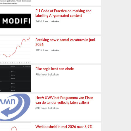
EU Code of Practice on marking and
labelling AI-generated content
1469 keer bekeken
Breaking news: aantal vacatures in juni
2026
1039 keer bekeken
Elke orgie kent een einde
986 keer bekeken
Heeft UWV het Programma van Eisen
van de tender volledig laten vallen?
839 keer bekeken
Werkloosheid in mei 2026 naar 3,9%