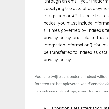
(through an email, your Platform
specifying the date of deployment
Integration or API bundle that al
notice, you must include informat
all times governed by Indeed’s te
privacy policy, and links to thos
Integration Information”). You mus
be transferred to Indeed as data 
privacy policy.
Voor alle twijfelaars onder u; Indeed wil(de
forceren tot het opleveren van
disposition d
dan ook een opt-out zijn, maar daarvoor m
A Disposition Data integration
mu