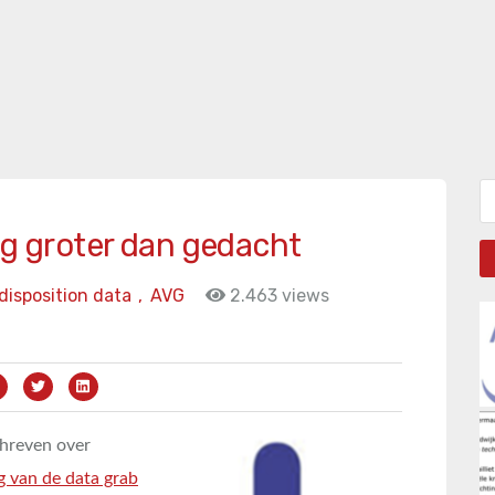
Zo
og groter dan gedacht
disposition data
,
AVG
2.463 views
chreven over
 van de data grab