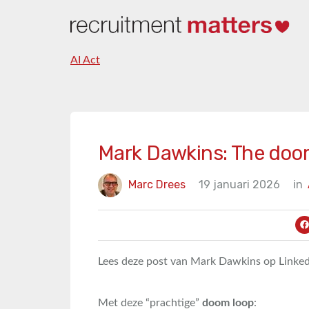
AI Act
Mark Dawkins: The doo
Marc Drees
19 januari 2026
in
Lees deze post van Mark Dawkins op Linke
Met deze “prachtige”
doom loop
: