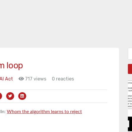
Zo
m loop
AI Act
717 views
0 reacties
dIn:
Whom the algorithm learns to reject