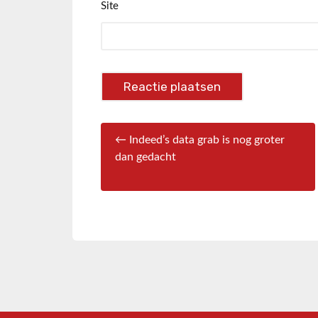
Site
← Indeed’s data grab is nog groter
dan gedacht