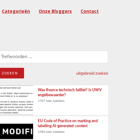
Categorieën
Onze Bloggers
Contact
eken naar:
uitgebreid zoeken
Was 8vance technisch failliet? Is UWV
engelbewaarder?
1707 keer bekeken
EU Code of Practice on marking and
labelling AI-generated content
1486 keer bekeken