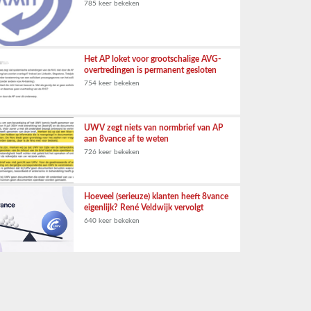
785 keer bekeken
Het AP loket voor grootschalige AVG-
overtredingen is permanent gesloten
754 keer bekeken
UWV zegt niets van normbrief van AP
aan 8vance af te weten
726 keer bekeken
Hoeveel (serieuze) klanten heeft 8vance
eigenlijk? René Veldwijk vervolgt
640 keer bekeken