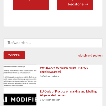
Redstone →
Zoeken naar:
uitgebreid zoeken
Was 8vance technisch failliet? Is UWV
engelbewaarder?
1684 keer bekeken
EU Code of Practice on marking and labelling
AI-generated content
1484 keer bekeken