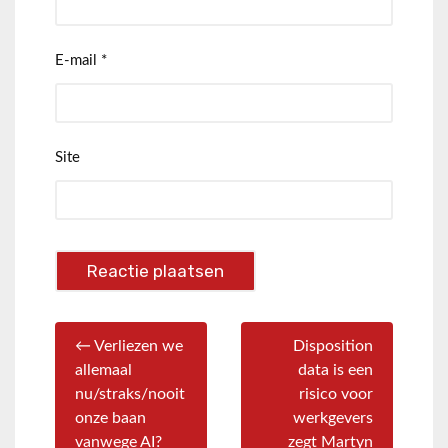
E-mail
*
Site
← Verliezen we
Disposition
allemaal
data is een
nu/straks/nooit
risico voor
onze baan
werkgevers
vanwege AI?
zegt Martyn