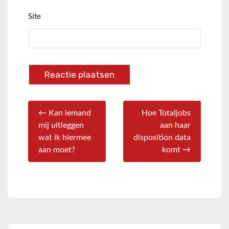
Site
← Kan iemand
Hoe Totaljobs
mij uitleggen
aan haar
wat ik hiermee
disposition data
aan moet?
komt →
Zoeken naar: