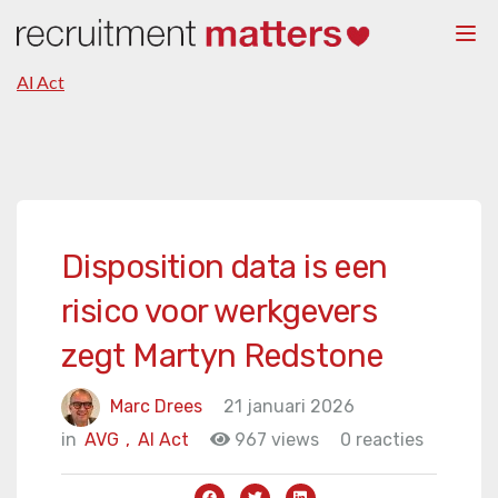
Togg
navi
AI Act
Disposition data is een
risico voor werkgevers
zegt Martyn Redstone
Marc Drees
21 januari 2026
in
AVG
,
AI Act
967 views
0 reacties