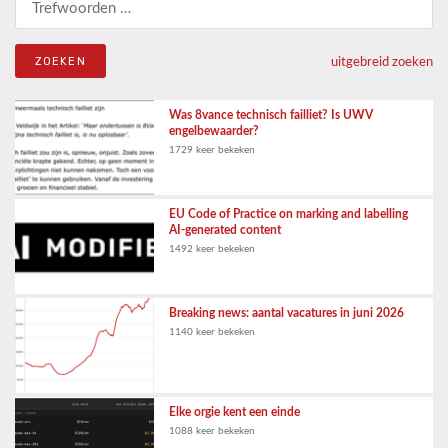
uitgebreid zoeken
Was 8vance technisch failliet? Is UWV
engelbewaarder?
1729 keer bekeken
EU Code of Practice on marking and labelling
AI-generated content
1492 keer bekeken
Breaking news: aantal vacatures in juni 2026
1140 keer bekeken
Elke orgie kent een einde
1088 keer bekeken