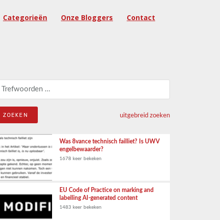
Categorieën
Onze Bloggers
Contact
eken naar:
uitgebreid zoeken
Was 8vance technisch failliet? Is UWV
engelbewaarder?
1678 keer bekeken
EU Code of Practice on marking and
labelling AI-generated content
1483 keer bekeken