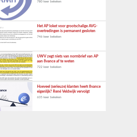
780 keer bekeken
Het AP loket voor grootschalige AVG-
overtredingen is permanent gesloten
746 keer bekeken
UWV zegt niets van normbrief van AP
aan 8vance af te weten
722 keer bekeken
Hoeveel (serieuze) klanten heeft 8vance
eigenlijk? René Veldwijk vervolgt
635 keer bekeken