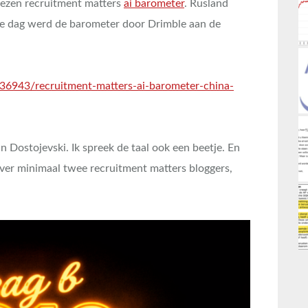
rezen recruitment matters
ai barometer
. Rusland
fde dag werd de barometer door Drimble aan de
5636943/recruitment-matters-ai-barometer-china-
n Dostojevski. Ik spreek de taal ook een beetje. En
ver minimaal twee recruitment matters bloggers,