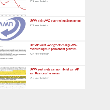
799 keer bekeken
UWV dekt AVG overtreding 8vance toe
772 keer bekeken
Het AP loket voor grootschalige AVG-
overtredingen is permanent gesloten
729 keer bekeken
UWV zegt niets van normbrief van AP
aan 8vance af te weten
712 keer bekeken