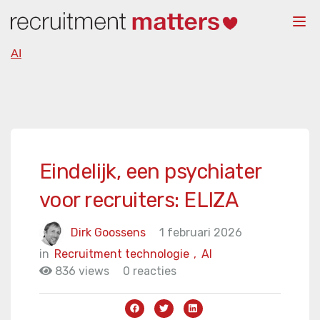
Togg
navi
AI
Eindelijk, een psychiater
voor recruiters: ELIZA
Dirk Goossens
1 februari 2026
in
Recruitment technologie
,
AI
836 views
0 reacties