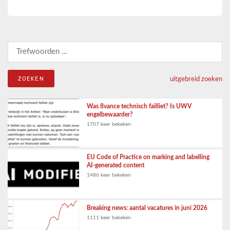
Zoeken naar:
uitgebreid zoeken
Was 8vance technisch failliet? Is UWV
engelbewaarder?
1707 keer bekeken
EU Code of Practice on marking and labelling
AI-generated content
1486 keer bekeken
Breaking news: aantal vacatures in juni 2026
1111 keer bekeken