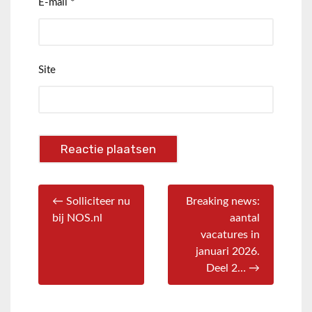
E-mail
*
Site
← Solliciteer nu
Breaking news:
bij NOS.nl
aantal
vacatures in
januari 2026.
Deel 2… →